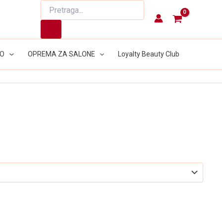
Products
search
LO
OPREMA ZA SALONE
Loyalty Beauty Club