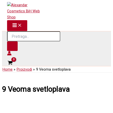
Skip
to
content
Products
search
Home
Proizvodi
9 Veoma svetloplava
9 Veoma svetloplava