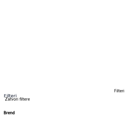
Farba za kosu
9,50
KM
(sa PDV-om)
+ 112
Clear
Filteri
Filteri
Zatvori filtere
Brend