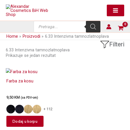
Skip
to
content
Products
search
Home
Proizvodi
6.33 Intenzivna tamnozlatnoplava
Filteri
6.33 Intenzivna tamnozlatnoplava
Prikazuje se jedan rezultat
Farba za kosu
9,50
KM
(sa PDV-om)
+ 112
This
Dodaj u korpu
product