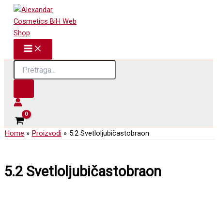
Skip
to
content
Products
search
Home
Proizvodi
5.2 Svetloljubičastobraon
5.2 Svetloljubičastobraon