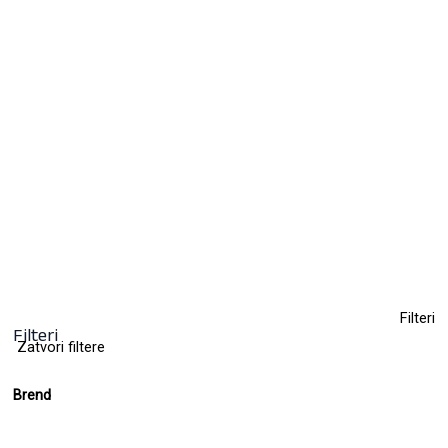
Farba za kosu
9,50
KM
(sa PDV-om)
+ 112
Clear
Filteri
Filteri
Zatvori filtere
Brend