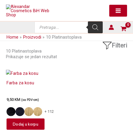
Skip
to
content
Products
search
Home
Proizvodi
10 Platinastoplava
Filteri
10 Platinastoplava
Prikazuje se jedan rezultat
Farba za kosu
9,50
KM
(sa PDV-om)
+ 112
This
Dodaj u korpu
product