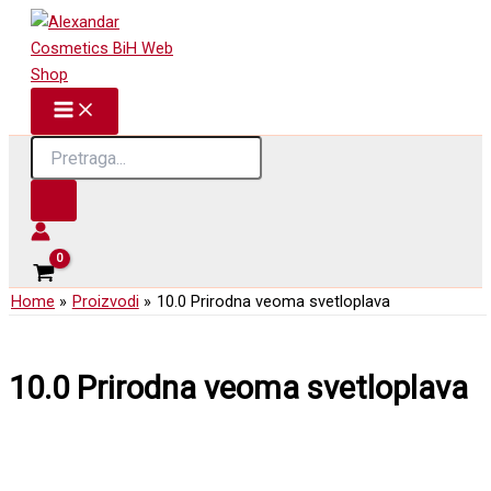
Skip
to
content
Products
search
Home
Proizvodi
10.0 Prirodna veoma svetloplava
10.0 Prirodna veoma svetloplava