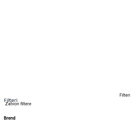
Farba za kosu
9,50
KM
(sa PDV-om)
+ 112
Clear
Filteri
Filteri
Zatvori filtere
Brend