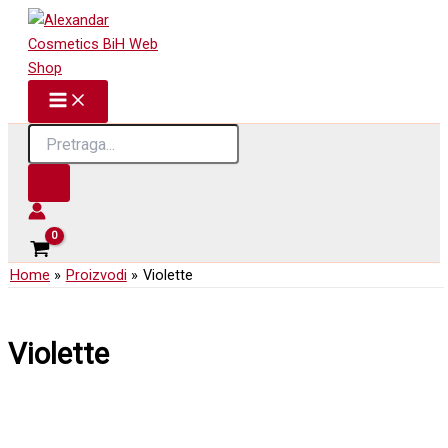
Skip
to
content
Products
search
Home
Proizvodi
Violette
Violette