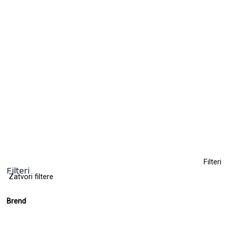
Polutrajna farba za kosu
13,70
KM
(sa PDV-om)
+ 28
Clear
Filteri
Filteri
Zatvori filtere
Brend