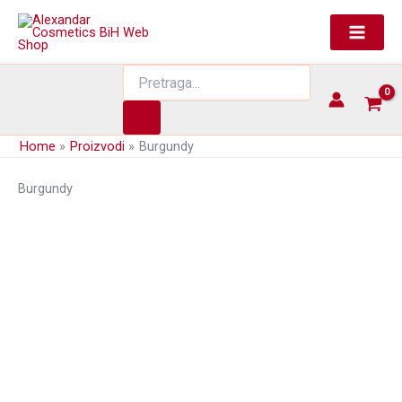
Skip
to
content
Products
search
Home
Proizvodi
Burgundy
Burgundy
Polutrajna farba za kosu