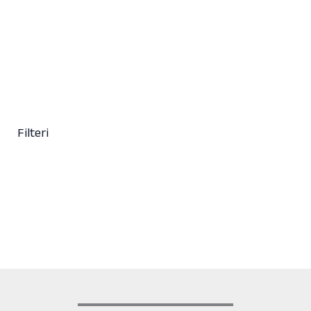
13,70
KM
(sa PDV-om)
+ 28
Clear
Filteri