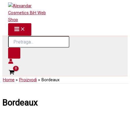
Skip
to
content
Products
search
Home
Proizvodi
Bordeaux
Bordeaux