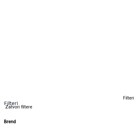
Polutrajna farba za kosu
13,70
KM
(sa PDV-om)
+ 28
Clear
Filteri
Filteri
Zatvori filtere
Brend