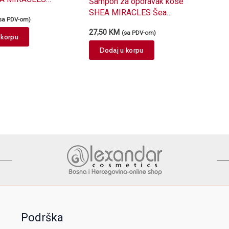
Šampon za oporavak kose
SHEA MIRACLES Šea
sa PDV-om)
puter 300ml
27,50
KM
(sa PDV-om)
 korpu
Dodaj u korpu
Podrška