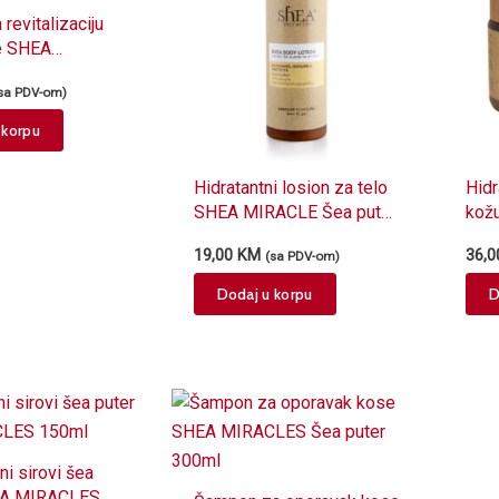
revitalizaciju
e SHEA
 Šea putera
sa PDV-om)
 korpu
Hidratantni losion za telo
Hidr
SHEA MIRACLE Šea puter
kož
300ml
Med
19,00
KM
36,
(sa PDV-om)
150
Dodaj u korpu
D
ni sirovi šea
EA MIRACLES