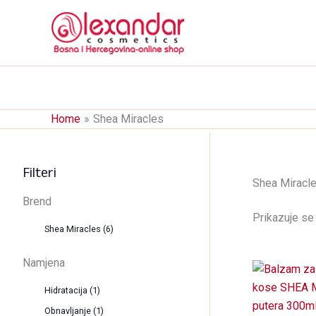
Skip
to
content
Home
Shea Miracles
Filteri
Shea Miracl
Brend
Prikazuje se 
Shea Miracles
(6)
Namjena
Hidratacija
(1)
Obnavljanje
(1)