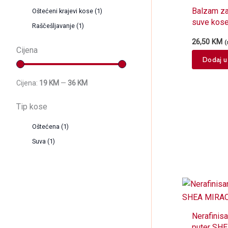
Balzam za 
Oštećeni krajevi kose
(1)
suve kos
Raščešljavanje
(1)
MIRACLES
26,50
KM
(
300ml
Cijena
Dodaj u
Cijena:
19 KM
—
36 KM
Tip kose
Oštećena
(1)
Suva
(1)
Nerafinisa
puter SH