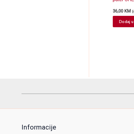
150ml
36,00
KM
(
Dodaj u
Informacije