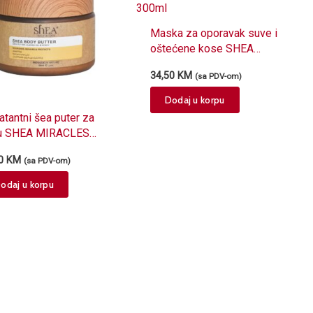
Maska za oporavak suve i
oštećene kose SHEA
MIRACLES sirovi Šea
34,50
KM
(sa PDV-om)
puter 300ml
Dodaj u korpu
atantni šea puter za
u SHEA MIRACLES
 i Bademovo ulje
00
KM
(sa PDV-om)
ml
odaj u korpu