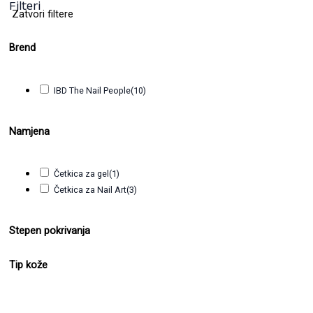
12,80
KM
(sa PDV-om)
Filteri
Zatvori filtere
Brend
IBD The Nail People
(10)
Namjena
Četkica za gel
(1)
Četkica za Nail Art
(3)
Stepen pokrivanja
Tip kože