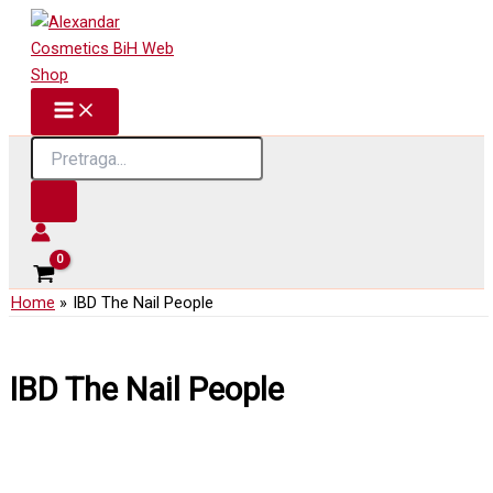
Skip
to
content
Products
search
Home
IBD The Nail People
IBD The Nail People