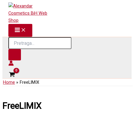
Skip
to
content
Products
search
Home
FreeLIMIX
FreeLIMIX