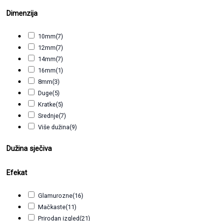
Dimenzija
10mm
(7)
12mm
(7)
14mm
(7)
16mm
(1)
8mm
(3)
Duge
(5)
Kratke
(5)
Srednje
(7)
Više dužina
(9)
Dužina sječiva
Efekat
Glamurozne
(16)
Mačkaste
(11)
Prirodan izgled
(21)