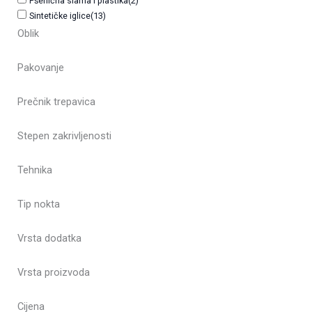
Pšenična slama i plastika
(2)
Sintetičke iglice
(13)
Oblik
Pakovanje
Prečnik trepavica
Stepen zakrivljenosti
Tehnika
Tip nokta
Vrsta dodatka
Vrsta proizvoda
Cijena