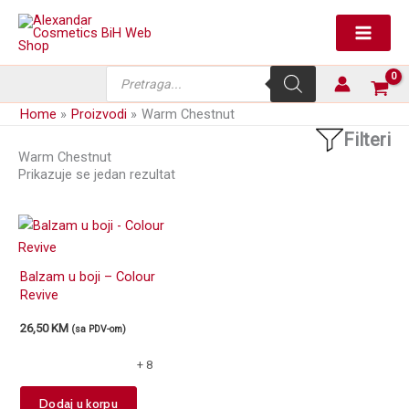
Skip
to
content
Products
search
Home
Proizvodi
Warm Chestnut
Filteri
Warm Chestnut
Prikazuje se jedan rezultat
Balzam u boji – Colour
Revive
26,50
KM
(sa PDV-om)
+ 8
This
Dodaj u korpu