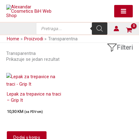
Skip
to
content
Products
search
Home
Proizvodi
Transparentna
Filteri
Transparentna
Prikazuje se jedan rezultat
Lepak za trepavice na traci
– Grip It
10,30
KM
(sa PDV-om)
This
Dodaj u korpu