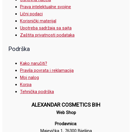
Prava intelektualne svojine
Lični podaci
Korisnički materijal
Upotreba sadržaja sa sajta
Zaštita privatnosti podataka
Podrška
Kako naručiti?
Pravila povrata i reklamacija
Moj nalog
Korpa
Tehnička podrška
ALEXANDAR COSMETICS BIH
Web Shop
Prodavnica
:
Majevička 1, 76300 Bijeljina