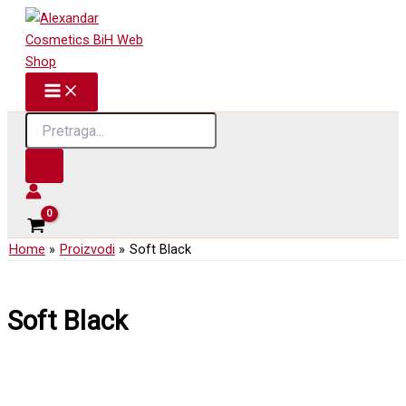
Skip
to
content
Products
search
Home
Proizvodi
Soft Black
Soft Black