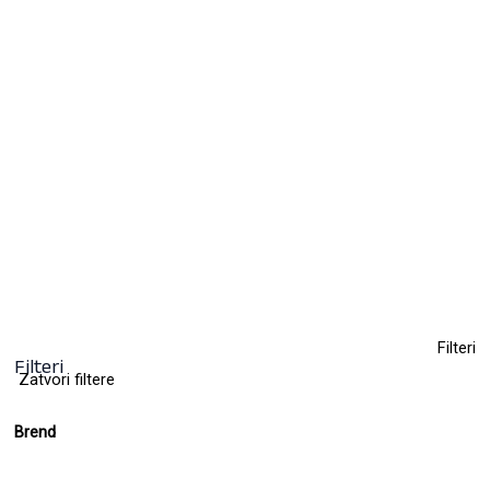
Set za farbanje obrva
35,00
KM
(sa PDV-om)
Clear
Filteri
Filteri
Zatvori filtere
Brend