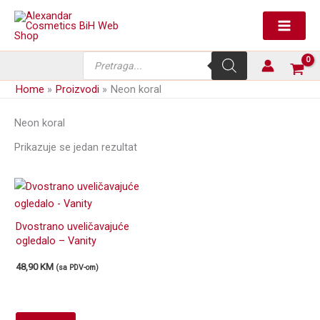
Skip
to
content
Products
search
Home
Proizvodi
Neon koral
Neon koral
Prikazuje se jedan rezultat
Dvostrano uveličavajuće
ogledalo – Vanity
48,90
KM
(sa PDV-om)
This