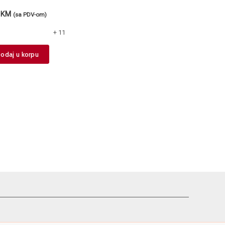
0
KM
(sa PDV-om)
+ 11
This
odaj u korpu
product
has
multiple
variants.
The
options
may
be
chosen
on
the
product
page