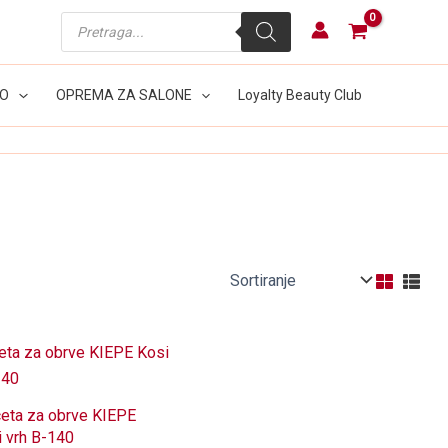
Products
search
LO
OPREMA ZA SALONE
Loyalty Beauty Club
ceta za obrve KIEPE
 vrh B-140