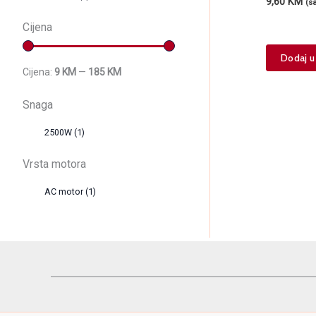
9,60
KM
(s
Cijena
Dodaj u
Cijena:
9 KM
—
185 KM
Snaga
2500W
(1)
Vrsta motora
AC motor
(1)