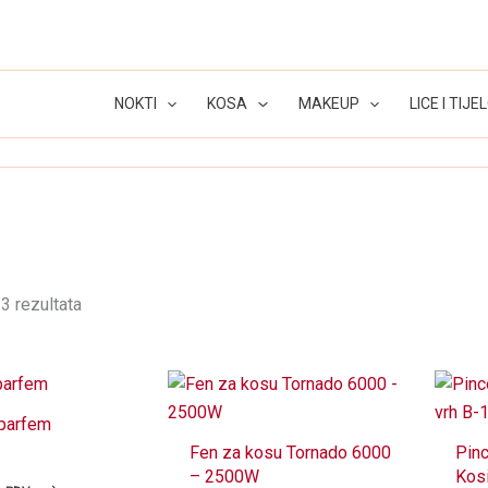
NOKTI
KOSA
MAKEUP
LICE I TIJE
3 rezultata
parfem
Fen za kosu Tornado 6000
Pin
– 2500W
Kosi