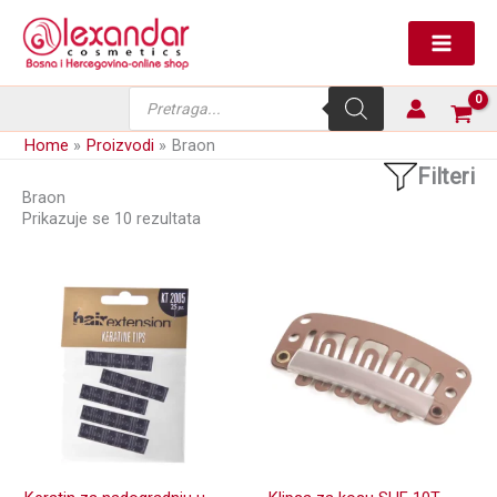
Skip
to
content
Products
search
Home
Proizvodi
Braon
Filteri
Braon
Prikazuje se 10 rezultata