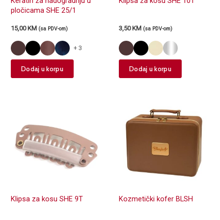
Keratin za nadogradnju u
Klipsa za kosu SHE 10T
pločicama SHE 25/1
15,00
KM
3,50
KM
(sa PDV-om)
(sa PDV-om)
+ 3
This
This
Dodaj u korpu
Dodaj u korpu
product
product
has
has
multiple
multiple
variants.
variants.
The
The
options
options
may
may
be
be
chosen
chosen
on
on
the
the
Klipsa za kosu SHE 9T
Kozmetički kofer BLSH
product
product
page
page