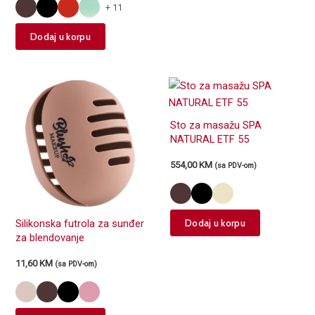
variants.
+ 11
The
This
options
Dodaj u korpu
product
may
has
be
multiple
chosen
variants.
on
The
the
Sto za masažu SPA
options
product
NATURAL ETF 55
may
page
554,00
KM
be
(sa PDV-om)
chosen
on
the
This
Dodaj u korpu
Silikonska futrola za sunđer
product
product
za blendovanje
page
has
11,60
KM
(sa PDV-om)
multiple
variants.
The