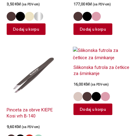
3,50
KM
177,00
KM
(sa PDV-om)
(sa PDV-om)
This
This
Dodaj u korpu
Dodaj u korpu
product
product
has
has
multiple
multiple
variants.
variants.
The
The
Silikonska futrola za četkice
options
options
za šminkanje
may
may
16,00
KM
be
be
(sa PDV-om)
chosen
chosen
on
on
the
the
This
Dodaj u korpu
Pinceta za obrve KIEPE
product
product
product
Kosi vrh B-140
page
page
has
9,60
KM
(sa PDV-om)
multiple