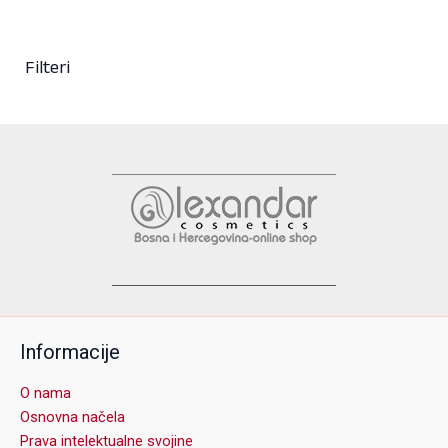
be
chosen
on
Filteri
the
product
page
Informacije
O nama
Osnovna načela
Prava intelektualne svojine