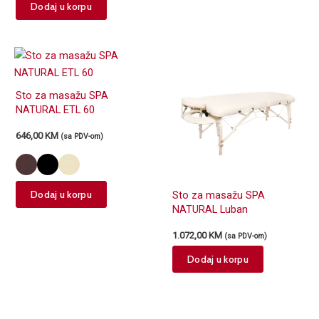
This
options
Dodaj u korpu
product
may
has
be
multiple
chosen
variants.
on
The
the
Sto za masažu SPA
options
product
NATURAL ETL 60
may
page
646,00
KM
be
(sa PDV-om)
chosen
on
the
This
Dodaj u korpu
Sto za masažu SPA
product
product
NATURAL Luban
page
has
1.072,00
KM
(sa PDV-om)
multiple
variants.
Dodaj u korpu
The
options
may