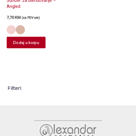
Sunđer za blendovanje –
Angled
7,70
KM
(sa PDV-om)
This
Dodaj u korpu
product
has
multiple
variants.
The
options
Filteri
may
be
chosen
on
the
product
page