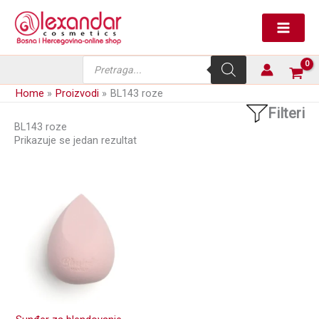
Skip
to
content
Products
search
Home
Proizvodi
BL143 roze
Filteri
BL143 roze
Prikazuje se jedan rezultat