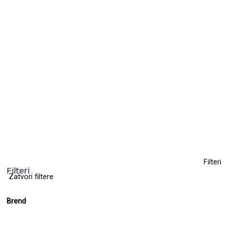
Fen za kosu ELCHIM 8th Sense Run
2400W
423,50
KM
(sa PDV-om)
Clear
Filteri
Filteri
Zatvori filtere
Brend