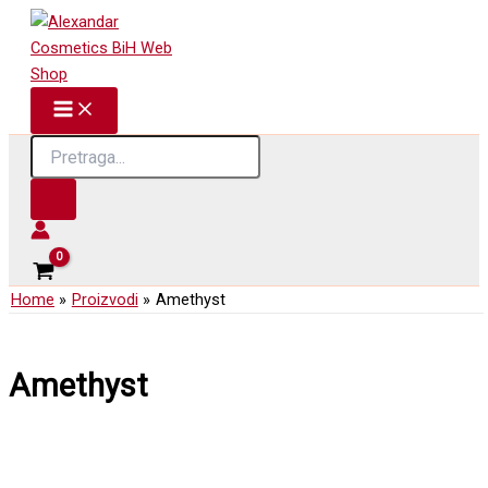
Skip
to
content
Products
search
Home
Proizvodi
Amethyst
Amethyst