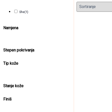
She
(1)
Namjena
Stepen pokrivanja
Mikroring
Tip kože
8,50
KM
(sa PDV
Stanje kože
Finiš
Clear