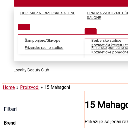
OPREMA ZA FRIZERSKE SALONE
OPREMA ZA KOZMETIČ
SALONE
Šamponjere/Glavoperi
Berberske stolice
Kozmetički kreveti i s
Frizerske radne stolice
Frizerske pomoćne st
Kozmetičke pomoćne 
Loyalty Beauty Club
Home
Proizvodi
15 Mahagoni
15 Mahago
Filteri
Prikazuje se jedan rez
Brend