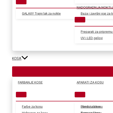
NADOGRADNJA NOKTI
GALAXY Trajni lak za nokte
Baza i završni sjaj za tr
Preparati za pripremu 
UV i LED gelovi
KOSA
FARBANJE KOSE
APARATI ZA KOSU
Farbe za kosu
Blanš za kosu
Fenovi za kosu
Hidrogen za kosu
Kana za kosu
Prese za kosu