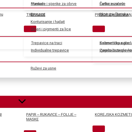
Maskare
Pomade i sijenke za obrve
Farbe za obrve
Četkice za oči
nu
Bronzeri
Fiksiranje šminke
TREPAVICE
PRIBOR ZA ŠMINKAN
Konturisanje i hajlajt
Gliteri i pigmenti za lice
Trepavice na traci
Svilene trepavice
Kozmetička ogled
Individualne trepavice
Ljepilo za trepavic
Zarezači za olovk
Ruževi za usne
I
PAPIR – RUKAVICE – FOLIJE –
KOREJSKA KOZMETI
MASKE