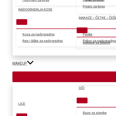
Figaro za kosu
NADOGRADNJA KOSE
MAKAZE – ČETKE – ČEŠ
Kosa za nadogradnju
Perike
Rep i šiške za nadogradnju
Pribor za nadogradnj
Makaze za šišanje
MAKEUP
OČI
LICE
Baze za sijenke