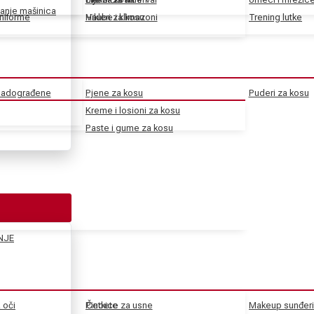
anje mašinica
uniforme
Haube i klimazoni
Vikleri za kosu
Trening lutke
 nadograđene
Pjene za kosu
Puderi za kosu
Kreme i losioni za kosu
Paste i gume za kosu
NJE
a oči
Pincete
Četkice za usne
Makeup sunđeri