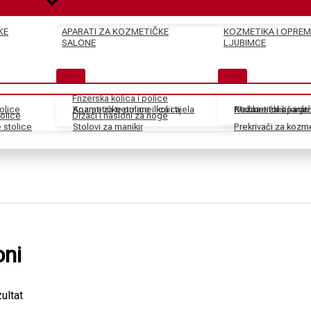
KE
APARATI ZA KOZMETIČKE
KOZMETIKA I OPREM
SALONE
LJUBIMCE
Frizerska kolica i police
tolice
Kozmetičke police i kolica
Aparati za tretmane lica i tijela
Pedikir stolice i dr
Kozmetički aparati
Makaze za šišanje
olice
Držači i nasloni za noge
stolice
Stolovi za manikir
Prekrivači za kozm
ni
ultat