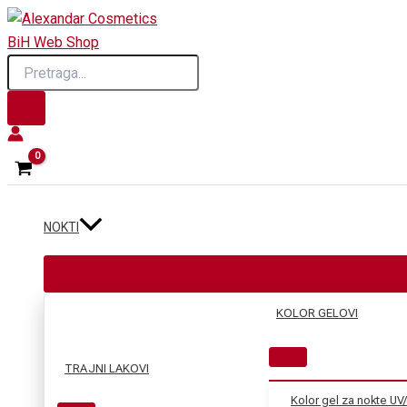
Skip
to
Products
content
search
NOKTI
KOLOR GELOVI
TRAJNI LAKOVI
Kolor gel za nokte UV