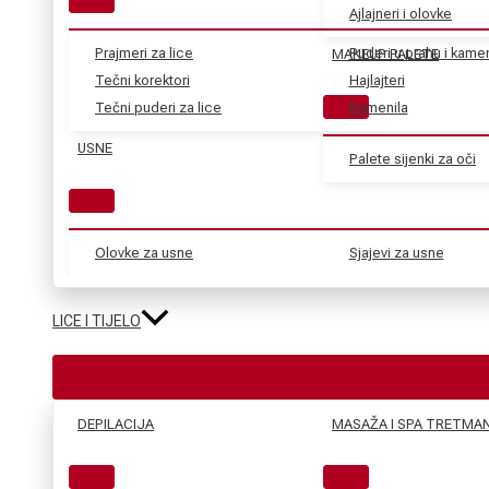
Ajlajneri i olovke
Prajmeri za lice
Puderi u prahu i kame
MAKEUP PALETE
Tečni korektori
Hajlajteri
Tečni puderi za lice
Rumenila
USNE
Palete sijenki za oči
Olovke za usne
Sjajevi za usne
LICE I TIJELO
DEPILACIJA
MASAŽA I SPA TRETMAN