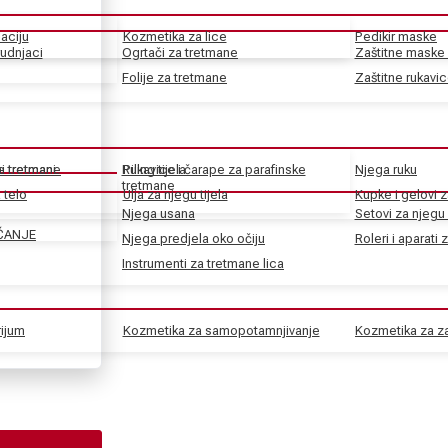
aciju
Kozmetika za lice
Pedikir maske
rudnjaci
Ogrtači za tretmane
Zaštitne maske 
Folije za tretmane
Zaštitne rukavi
ke tretmane
ni tretmani
Rukavice i čarape za parafinske
Piling tijela
Njega ruku
tretmane
 telo
Ulja za njegu tijela
Kupke i gelovi z
Njega usana
Setovi za njegu 
ČANJE
Njega predjela oko očiju
Roleri i aparati 
Instrumenti za tretmane lica
rijum
Kozmetika za samopotamnjivanje
Kozmetika za za