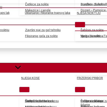
Četkice za nokte
Sunđeri – Tuferi – 
Brusilice za nokte
JU
Makazice i cangle
Dozeri – Pumpice 
ajni lak
Uklanjanje i fiksiranje trajnog laka
NJEGA NOKTIJU
noktiju
Završni sjaj za gel tehniku
Šabloni za nokte
Fiksiranje gela za nokte
Vještački nokti – T
Njega zanoktica
NJEGA KOSE
FRIZERSKI PRIBOR
Skidači farbe za kosu
Električne četke za kosu
Šamponi za kosu
Češljevi i dodaci 
Balzami za kosu
Pribor za šišanje
šišanje
Aditivi za farbe za kosu
Mašinice za šišanje
Maske za kosu
Tretmani za kosu
Pribor za farbanje