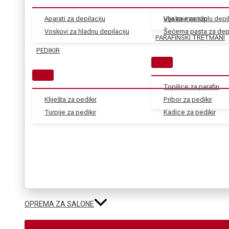
Aparati za depilaciju
Voskovi za toplu depil
Ulja za masažu
Voskovi za hladnu depilaciju
Šećerna pasta za depi
PARAFINSKI TRETMANI
PEDIKIR
Topilice za parafin
Kliješta za pedikir
Pribor za pedikir
Turpije za pedikir
Kadice za pedikir
OPREMA ZA SALONE