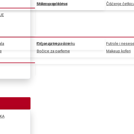
Stilizovanje obrva
Makeup aplikatori
Čišćenje četkic
JE
ala
Pribor za trepavice
Organajzeri za šminku
Futrole i nesese
e
e
Bočice za parfeme
Makeup koferi
KA