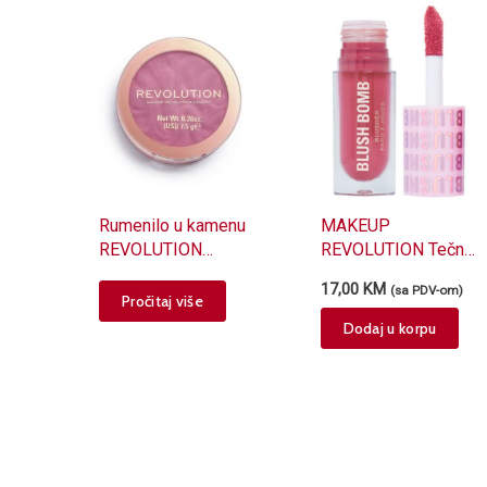
Rumenilo u kamenu
MAKEUP
REVOLUTION
REVOLUTION Tečno
MAKEUP Reloaded
rumenilo MAKEUP
17,00
KM
(sa PDV-om)
7.5g Ballerina
REVOLUTION Y2K
Pročitaj više
Baby Blush Bomb
Dodaj u korpu
That's Cute Pink