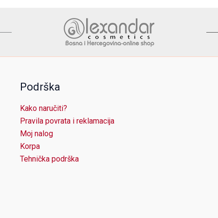
Podrška
Kako naručiti?
Pravila povrata i reklamacija
Moj nalog
Korpa
Tehnička podrška