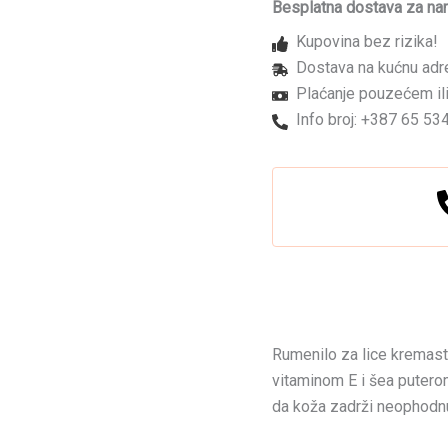
PRO
Besplatna dostava za na
Hydra
Kupovina bez rizika!
Bright
Peach
Dostava na kućnu adr
12ml
Plaćanje pouzećem ili
količina
Info broj: +387 65 53
Rumenilo za lice kremast
vitaminom E i šea puter
da koža zadrži neophodn