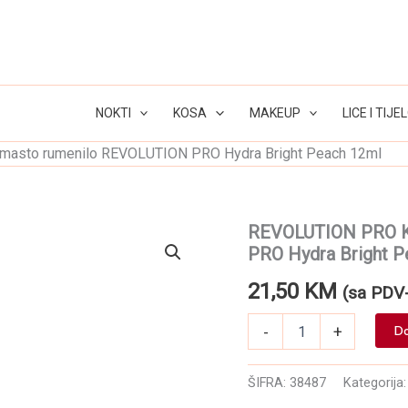
NOKTI
KOSA
MAKEUP
LICE I TIJE
asto rumenilo REVOLUTION PRO Hydra Bright Peach 12ml
REVOLUTION PRO K
PRO Hydra Bright P
21,50
KM
(sa PDV
REVOLUTION
-
+
Do
PRO
Kremasto
rumenilo
ŠIFRA:
38487
Kategorija
REVOLUTION