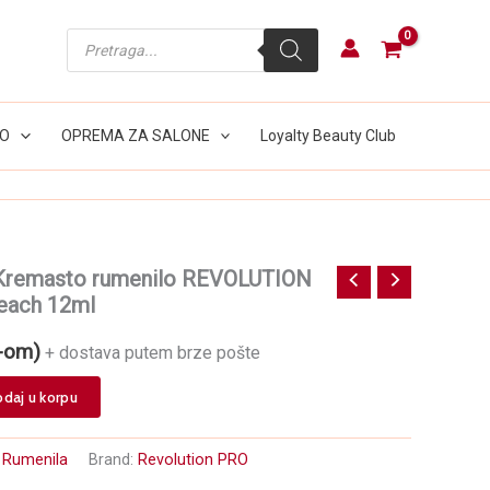
rumenilo
REVOLUTION
Products
PRO
search
Hydra
Bright
Peach
LO
OPREMA ZA SALONE
Loyalty Beauty Club
12ml
količina
remasto rumenilo REVOLUTION
each 12ml
-om)
+ dostava putem brze pošte
daj u korpu
:
Rumenila
Brand:
Revolution PRO