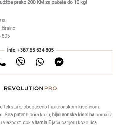
rudžbe preko 200 KM za pakete do 10 kg!
esu
 žiralno
4 805
Info: +387 65 534 805
e teksture, obogaćeno hijaluronskom kiselinom,
om.
Šea puter
hidrira kožu,
hijaluronska kiselina
pomaže
u vlažnost, dok
vitamin E
jača barijeru kože lica.