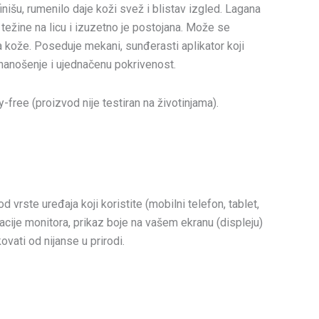
inišu, rumenilo daje koži svež i blistav izgled. Lagana
 težine na licu i izuzetno je postojana. Može se
a kože. Poseduje mekani, sunđerasti aplikator koji
anošenje i ujednačenu pokrivenost.
-free (proizvod nije testiran na životinjama).
vrste uređaja koji koristite (mobilni telefon, tablet,
racije monitora, prikaz boje na vašem ekranu (displeju)
vati od nijanse u prirodi.