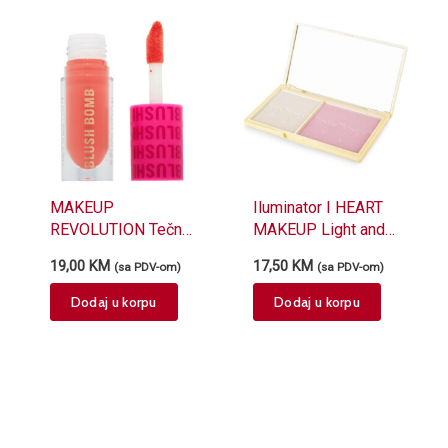
MAKEUP
Iluminator I HEART
REVOLUTION Tečno
MAKEUP Light and
rumenilo MAKEUP
Glow 7g
19,00
KM
17,50
KM
(sa PDV-om)
(sa PDV-om)
REVOLUTION Glam
Orange 4.6ml
Dodaj u korpu
Dodaj u korpu