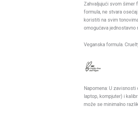
Zahvaljujući svom šimer f
formula, ne stvara osećaj
koristiti na svim tonovim
omogućava jednostavno n
Veganska formula. Cruelty
Napomena: U zavisnosti od 
laptop, kompjuter) i kalib
može se minimalno razliko