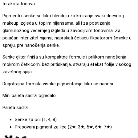
terakota tonova.
Pigmenti i senke se lako blenduju za kreiranje svakodnevnog
makeup izgleda u toplim nijansama, ali i za postizanje
glamuroznog večernjeg izgleda u zavodljivim tonovima. Za
pojačan intenzitet nijansi, naprskati četkicu fiksatorom šminke u
spreju, pre nanošenja senke.
Senke gliter finiša su kompaktne formule i prilikom nanošenja
mokrom četkicom, bez pritiskanja, stvaraju efekat folije visokog
završnog sjaja.
Dugotrajna formula visoke pigmentacije lako se nanosi.
Mini paleta sadrži ogledalo.
Paleta sadrži:
Senke za oči (1, 4, 8)
Presovani pigment za lice (2★, 3★, 5★, 6★, 7★)