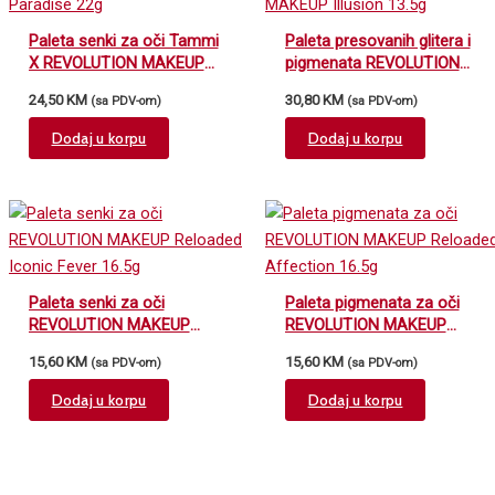
Paleta senki za oči Tammi
Paleta presovanih glitera i
X REVOLUTION MAKEUP
pigmenata REVOLUTION
Tropical Paradise 22g
MAKEUP Illusion 13.5g
24,50
KM
30,80
KM
(sa PDV-om)
(sa PDV-om)
Dodaj u korpu
Dodaj u korpu
Paleta senki za oči
Paleta pigmenata za oči
REVOLUTION MAKEUP
REVOLUTION MAKEUP
Reloaded Iconic Fever
Reloaded Affection 16.5g
15,60
KM
15,60
KM
(sa PDV-om)
(sa PDV-om)
16.5g
Dodaj u korpu
Dodaj u korpu