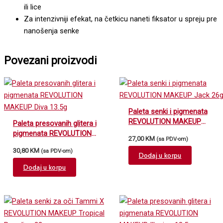
ili lice
Za intenzivniji efekat, na četkicu naneti fiksator u spreju pre
nanošenja senke
Povezani proizvodi
Paleta senki i pigmenata
REVOLUTION MAKEUP
Paleta presovanih glitera i
Jack 26g
pigmenata REVOLUTION
27,00
KM
(sa PDV-om)
MAKEUP Diva 13.5g
30,80
KM
(sa PDV-om)
Dodaj u korpu
Dodaj u korpu