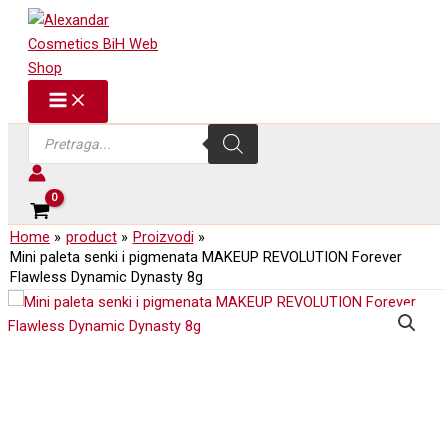
i
Skip
pigmenata
to
MAKEUP
REVOLUTION
content
Forever
Flawless
Dynamic
Products
Dynasty
search
8g
količina
Home
product
Proizvodi
Mini paleta senki i pigmenata MAKEUP REVOLUTION Forever
Flawless Dynamic Dynasty 8g