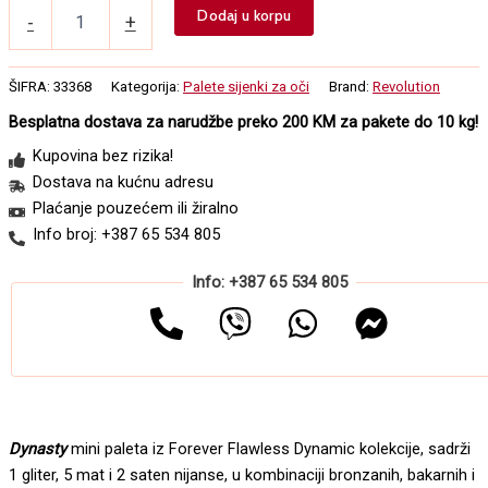
Mini
Dodaj u korpu
-
+
paleta
senki
i
ŠIFRA:
33368
Kategorija:
Palete sijenki za oči
Brand:
Revolution
pigmenata
MAKEUP
Besplatna dostava za narudžbe preko 200 KM za pakete do 10 kg!
REVOLUTION
Kupovina bez rizika!
Forever
Flawless
Dostava na kućnu adresu
Dynamic
Plaćanje pouzećem ili žiralno
Dynasty
Info broj: +387 65 534 805
8g
količina
Info: +387 65 534 805
Dynasty
mini paleta iz Forever Flawless Dynamic kolekcije, sadrži
1 gliter, 5 mat i 2 saten nijanse, u kombinaciji bronzanih, bakarnih i