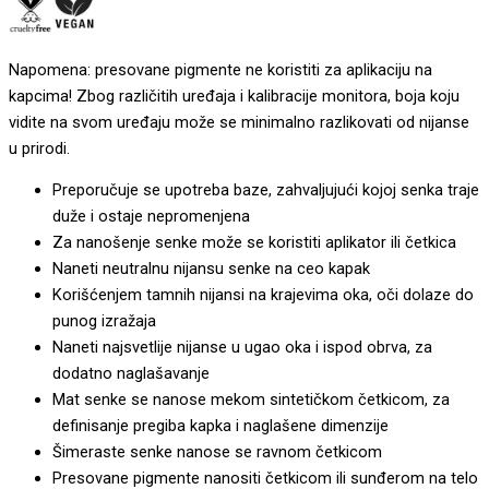
Napomena: presovane pigmente ne koristiti za aplikaciju na
kapcima! Zbog različitih uređaja i kalibracije monitora, boja koju
vidite na svom uređaju može se minimalno razlikovati od nijanse
u prirodi.
Preporučuje se upotreba baze, zahvaljujući kojoj senka traje
duže i ostaje nepromenjena
Za nanošenje senke može se koristiti aplikator ili četkica
Naneti neutralnu nijansu senke na ceo kapak
Korišćenjem tamnih nijansi na krajevima oka, oči dolaze do
punog izražaja
Naneti najsvetlije nijanse u ugao oka i ispod obrva, za
dodatno naglašavanje
Mat senke se nanose mekom sintetičkom četkicom, za
definisanje pregiba kapka i naglašene dimenzije
Šimeraste senke nanose se ravnom četkicom
Presovane pigmente nanositi četkicom ili sunđerom na telo