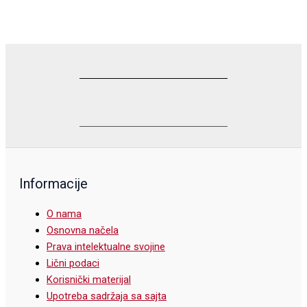
Informacije
O nama
Osnovna načela
Prava intelektualne svojine
Lični podaci
Korisnički materijal
Upotreba sadržaja sa sajta