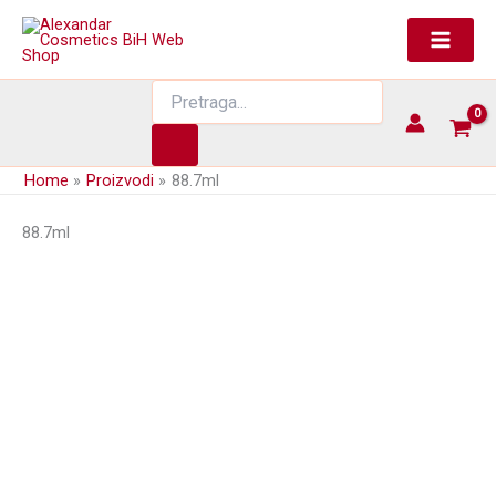
Skip
to
content
Products
search
Home
Proizvodi
88.7ml
88.7ml
Sprej za kosu – Sleek Shine Coat