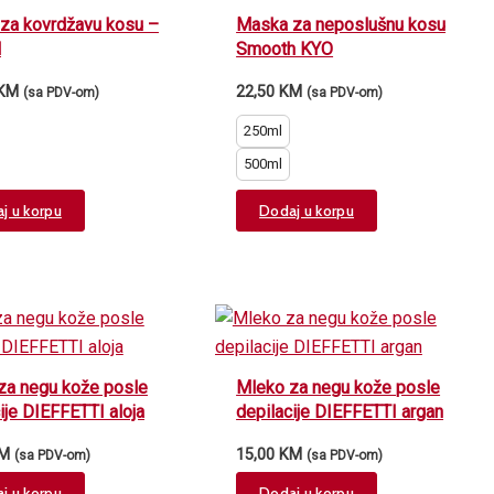
za kovrdžavu kosu –
Maska za neposlušnu kosu
l
Smooth KYO
KM
22,50
KM
(sa PDV-om)
(sa PDV-om)
250ml
500ml
This
This
j u korpu
Dodaj u korpu
product
product
has
has
multiple
multiple
variants.
variants.
The
The
options
options
za negu kože posle
Mleko za negu kože posle
may
may
ije DIEFFETTI aloja
depilacije DIEFFETTI argan
be
be
M
15,00
KM
(sa PDV-om)
(sa PDV-om)
chosen
chosen
on
on
j u korpu
Dodaj u korpu