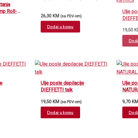
tanja
Ulje po
mp Roll-
DIEFFE
26,30
KM
(sa PDV-om)
19,50
K
Dodaj u korpu
Doda
je
Ulje posle depilacije
Ulje po
DIEFFETTI talk
NATUR
19,50
KM
9,70
K
(sa PDV-om)
Dodaj u korpu
Doda