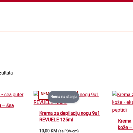
ultata
Nema na stanju
u – šea
Krema za depilaciju nogu 9u1
REVUELE 125ml
Krema z
kože – 
10,00
KM
(sa PDV-om)