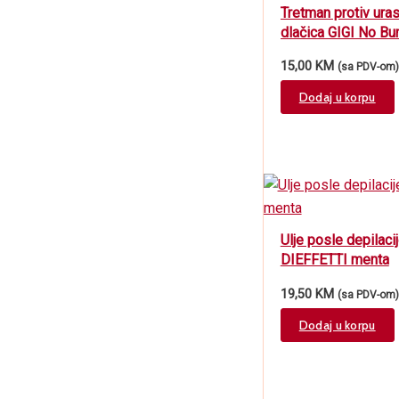
Tretman protiv uras
dlačica GIGI No Bu
On 59ml
15,00
KM
(sa PDV-om)
Dodaj u korpu
Ulje posle depilaci
DIEFFETTI menta
19,50
KM
(sa PDV-om)
Dodaj u korpu