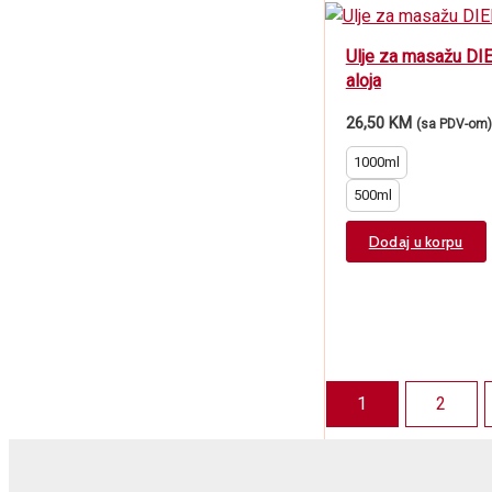
Ulje za masažu DI
aloja
26,50
KM
(sa PDV-om)
1000ml
500ml
Dodaj u korpu
1
2