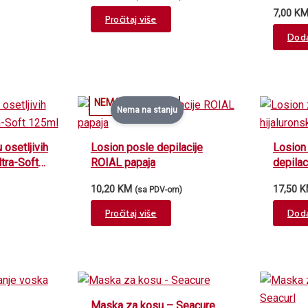
ovseni 
7,00
K
Pročitaj više
Doda
Nema na stanju
 osetljivih
Losion posle depilacije
Losion 
tra-Soft
ROIAL papaja
depilac
kiselin
10,20
KM
17,50
K
(sa PDV-om)
Pročitaj više
Doda
Maska za kosu – Seacure