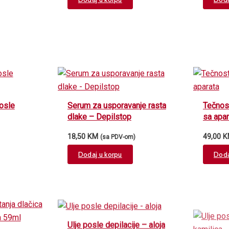
product
This
page
product
has
multiple
variants.
The
options
osle
Serum za usporavanje rasta
Tečnost
may
dlake – Depilstop
sa apar
be
18,50
KM
49,00
K
(sa PDV-om)
chosen
on
Dodaj u korpu
Doda
the
product
page
Ulje posle depilacije – aloja