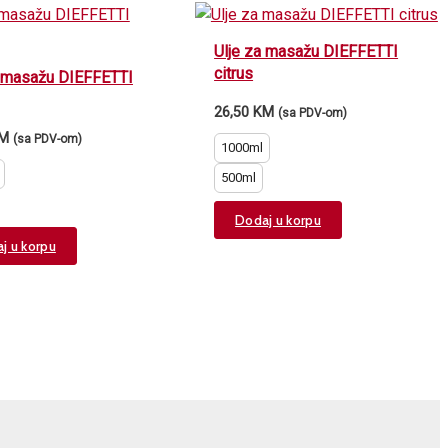
Ulje za masažu DIEFFETTI
citrus
a masažu DIEFFETTI
26,50
KM
(sa PDV-om)
M
(sa PDV-om)
1000ml
500ml
This
Dodaj u korpu
This
product
j u korpu
product
has
has
multiple
multiple
variants.
variants.
The
The
options
options
may
may
be
be
chosen