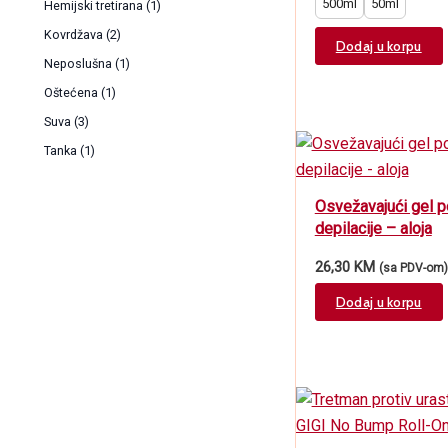
500ml
50ml
Hemijski tretirana
(1)
Kovrdžava
(2)
Dodaj u korpu
Neposlušna
(1)
Oštećena
(1)
Suva
(3)
Tanka
(1)
Osvežavajući gel p
depilacije – aloja
26,30
KM
(sa PDV-om)
Dodaj u korpu