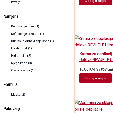
Dodaj u korpu
KYO
(1)
L'Alga
(3)
Namjena
REVOX
(1)
REVUELE
(3)
Definisanje lokni
(1)
Ro.ial
(1)
Definisanje teksture
(1)
SpaNatural
(2)
Dubinsko obnavljanje kose
(1)
Elastičnost
(1)
Krema za depilaciju
Hidratacija
(2)
delova REVUELE Ul
Njega kose
(3)
125ml
10,00
KM
(sa PDV-om)
Osvježavanje
(1)
Revitalizacija
(1)
Dodaj u korpu
Formula
Sjaj
(2)
Umirivanje neposlušne kose
(1)
Maska
(2)
Volumen
(2)
Pakovanje