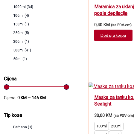
Maramica za uklanj
1000ml
(34)
posle depilacije
100ml
(4)
150ml
(1)
0,40
KM
(sa PDV-om)
250ml
(5)
Dodaj u korpu
300ml
(1)
500ml
(41)
50ml
(1)
Cijena
Maska za tanku ko
Cijena:
0 KM
—
146 KM
Sealight
Tip kose
30,00
KM
(sa PDV-om)
100ml
250ml
Farbana
(1)