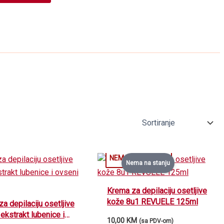
Nema na stanju
Krema za depilaciju osetljive
kože 8u1 REVUELE 125ml
a depilaciju osetljive
ekstrakt lubenice i
10,00
KM
(sa PDV-om)