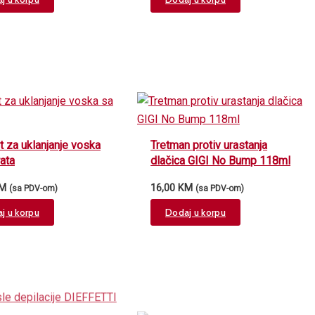
the
the
product
product
page
page
 za uklanjanje voska
Tretman protiv urastanja
ata
dlačica GIGI No Bump 118ml
M
16,00
KM
(sa PDV-om)
(sa PDV-om)
j u korpu
Dodaj u korpu