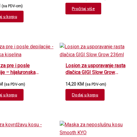
peptidi
M
(sa PDV-om)
Pročitaj više
j u korpu
za pre i posle
Losion za usporavanje rasta
ije – hijaluronska
dlačica GIGI Slow Grow
a
236ml
M
14,20
KM
(sa PDV-om)
(sa PDV-om)
j u korpu
Dodaj u korpu