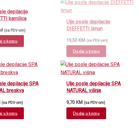
sle depilacije
Ulje posle depilacije
TTI kamilica
DIEFFETTI limun
M
19,50
KM
(sa PDV-om)
(sa PDV-om)
j u korpu
Dodaj u korpu
sle depilacije SPA
Ulje posle depilacije SPA
AL breskva
NATURAL višnja
M
9,70
KM
(sa PDV-om)
(sa PDV-om)
j u korpu
Dodaj u korpu