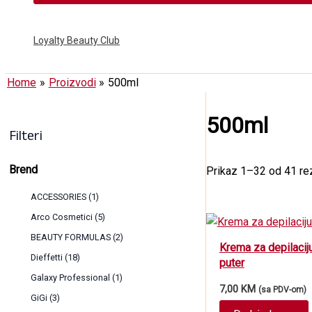
Loyalty Beauty Club
Home
Proizvodi
500ml
500ml
Filteri
Brend
Prikaz 1–32 od 41 rez
ACCESSORIES
(1)
Arco Cosmetici
(5)
BEAUTY FORMULAS
(2)
Krema za depilacij
Dieffetti
(18)
puter
Galaxy Professional
(1)
7,00
KM
(sa PDV-om)
GiGi
(3)