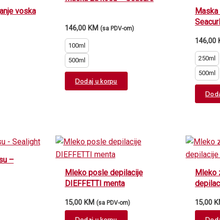
anje voska
Maska 
Seacur
146,00
KM
(sa PDV-om)
146,00
100ml
250ml
500ml
500ml
This
Dodaj u korpu
product
Doda
has
multiple
variants.
The
options
su –
may
Mleko posle depilacije
Mleko 
be
DIEFFETTI menta
depilac
chosen
15,00
KM
15,00
K
(sa PDV-om)
on
the
Dodaj u korpu
Doda