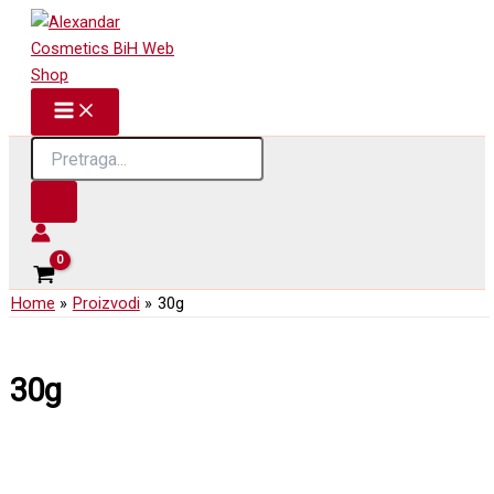
Skip
to
content
Products
search
Home
Proizvodi
30g
30g