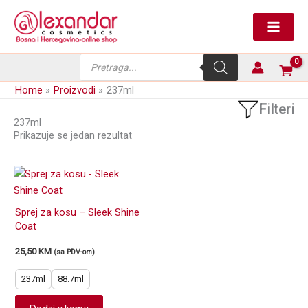
Skip
to
content
Products
search
Home
Proizvodi
237ml
Filteri
237ml
Prikazuje se jedan rezultat
Sprej za kosu – Sleek Shine
Coat
25,50
KM
(sa PDV-om)
237ml
88.7ml
This
Dodaj u korpu