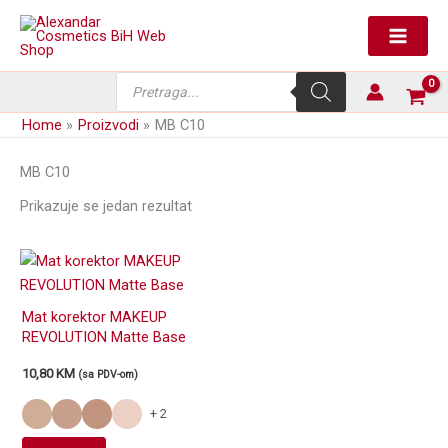
Skip
to
content
Products
search
Home
Proizvodi
MB C10
MB C10
Prikazuje se jedan rezultat
Mat korektor MAKEUP
REVOLUTION Matte Base
10,80
KM
(sa PDV-om)
+ 2
This