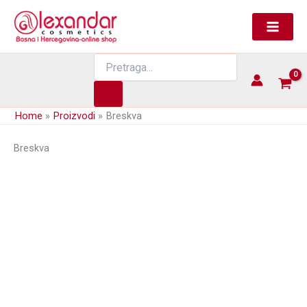
Skip
to
content
Products
search
Home
Proizvodi
Breskva
Breskva
Puder za setovanje – Baking