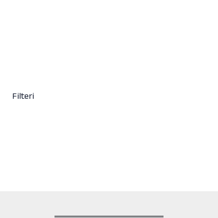
17,00
KM
(sa PDV-om)
+ 1
Clear
Filteri