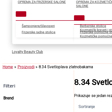
OPREMA ZA FRIZERSKE SALONE
OPREMA ZA KOZMETIČ
SALONE
Šamponjere/Glavoperi
Berberske stolice
Kozmetički kreveti i s
Frizerske radne stolice
Frizerske pomoćne st
Kozmetičke pomoćne 
Loyalty Beauty Club
Home
Proizvodi
8.34 Svetloplava zlatnobakarna
8.34 Svetl
Filteri
Prikazuje se jedan rez
Brend