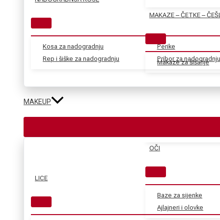
MAKAZE – ČETKE – ČEŠ
Kosa za nadogradnju
Perike
Rep i šiške za nadogradnju
Pribor za nadogradnj
Makaze za šišanje
MAKEUP
OČI
LICE
Baze za sijenke
Ajlajneri i olovke