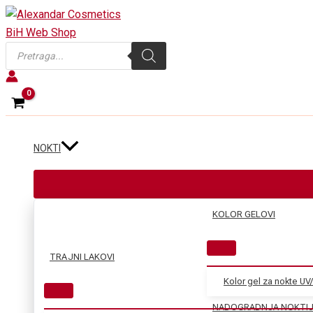
Skip
to
Products
content
search
NOKTI
KOLOR GELOVI
TRAJNI LAKOVI
Kolor gel za nokte UV
NADOGRADNJA NOKTI