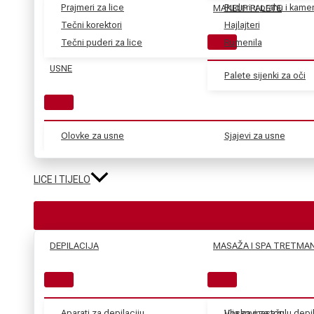
Prajmeri za lice
Puderi u prahu i kame
MAKEUP PALETE
Tečni korektori
Hajlajteri
Tečni puderi za lice
Rumenila
USNE
Palete sijenki za oči
Olovke za usne
Sjajevi za usne
LICE I TIJELO
DEPILACIJA
MASAŽA I SPA TRETMAN
Aparati za depilaciju
Voskovi za toplu depil
Ulja za masažu