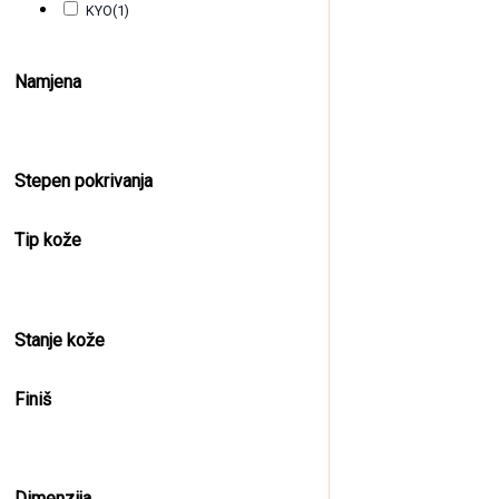
KYO
(1)
Namjena
Stepen pokrivanja
Toner za kosu – Maji
Tip kože
11,00
KM
(sa PDV-om)
+ 
Stanje kože
Finiš
Dimenzija