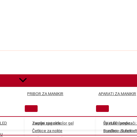
PRIBOR ZA MANIKIR
APARATI ZA MANIKIR
/LED
Završni sjaj za kolor gel
Turpije za nokte
Špatule i podizači
UV i LED lampe
Četkice za nokte
Sunđeri – Tuferi – 
Brusilice za nokte
JU