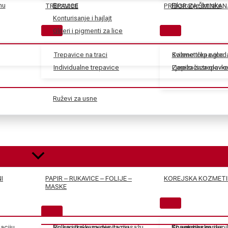
nu
Bronzeri
Fiksiranje šminke
TREPAVICE
PRIBOR ZA ŠMINKAN
Konturisanje i hajlajt
Gliteri i pigmenti za lice
Trepavice na traci
Svilene trepavice
Kozmetička ogled
Individualne trepavice
Ljepilo za trepavic
Zarezači za olovk
Ruževi za usne
I
PAPIR – RUKAVICE – FOLIJE –
KOREJSKA KOZMETI
MASKE
aciju
Rolne i trake za depilaciju
Vulkansko kamenje za masažu
Kozmetika za depil
Spa accessories
Sheet maske