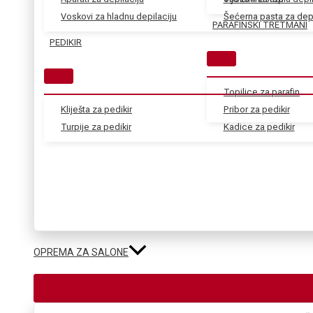
Voskovi za hladnu depilaciju
Šećerna pasta za depi
PARAFINSKI TRETMANI
PEDIKIR
Topilice za parafin
Kliješta za pedikir
Pribor za pedikir
Turpije za pedikir
Kadice za pedikir
OPREMA ZA SALONE