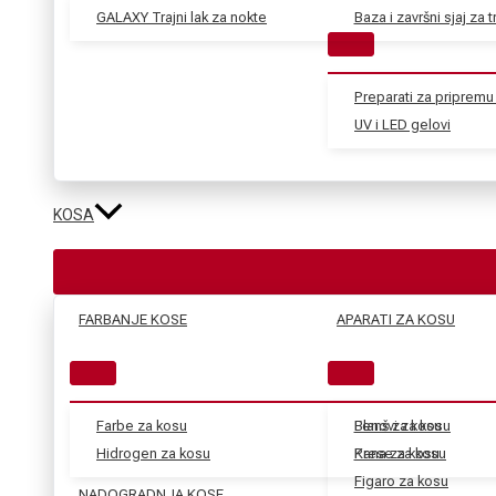
GALAXY Trajni lak za nokte
Baza i završni sjaj za tr
Preparati za pripremu 
UV i LED gelovi
KOSA
FARBANJE KOSE
APARATI ZA KOSU
Farbe za kosu
Blanš za kosu
Fenovi za kosu
Hidrogen za kosu
Kana za kosu
Prese za kosu
Figaro za kosu
NADOGRADNJA KOSE