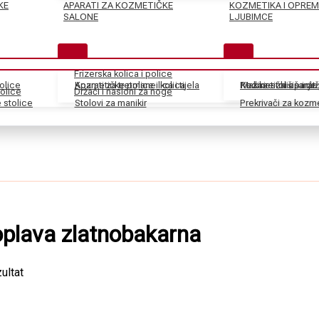
KE
APARATI ZA KOZMETIČKE
KOZMETIKA I OPREM
SALONE
LJUBIMCE
Frizerska kolica i police
tolice
Kozmetičke police i kolica
Aparati za tretmane lica i tijela
Pedikir stolice i dr
Kozmetički aparati
Makaze za šišanje
olice
Držači i nasloni za noge
stolice
Stolovi za manikir
Prekrivači za kozm
oplava zlatnobakarna
ultat