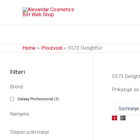
Skip
to
content
Home
Proizvodi
S573 Delightful
Filteri
S573 Delight
Brend
Prikazuje se 
Galaxy Professional
(1)
Namjena
Stepen pokrivanja