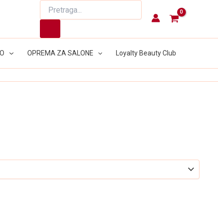
Products
search
LO
OPREMA ZA SALONE
Loyalty Beauty Club