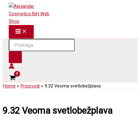
Skip
to
content
Products
search
Home
Proizvodi
9.32 Veoma svetlobežplava
9.32 Veoma svetlobežplava