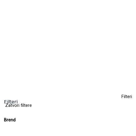
Farba za kosu
9,50
KM
(sa PDV-om)
+ 112
Clear
Filteri
Filteri
Zatvori filtere
Brend