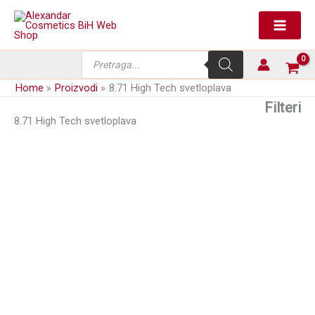
Skip
to
content
Products
search
Home
Proizvodi
8.71 High Tech svetloplava
Filteri
8.71 High Tech svetloplava
Farba za kosu
9,50
KM
(sa PDV-om)
+ 112