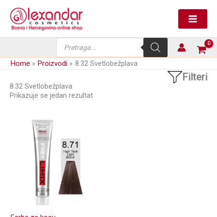
Skip
to
content
Products
search
Home
Proizvodi
8.32 Svetlobežplava
Filteri
8.32 Svetlobežplava
Prikazuje se jedan rezultat