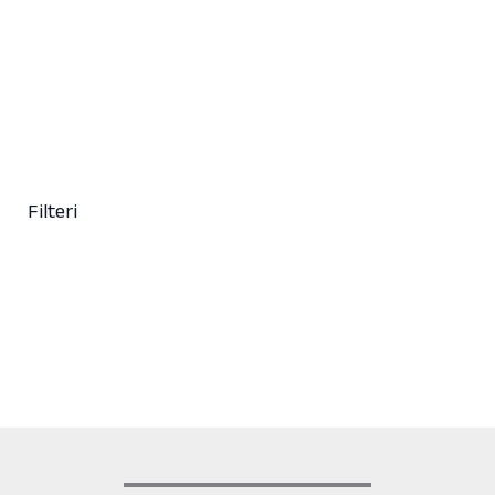
9,50
KM
(sa PDV-om)
+ 112
Clear
Filteri