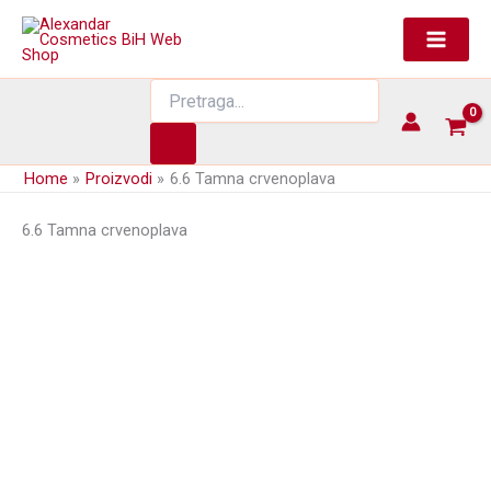
Skip
to
content
Products
search
Home
Proizvodi
6.6 Tamna crvenoplava
6.6 Tamna crvenoplava
Farba za kosu