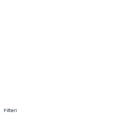
Farba za kosu
9,50
KM
(sa PDV-om)
+ 112
Clear
Filteri