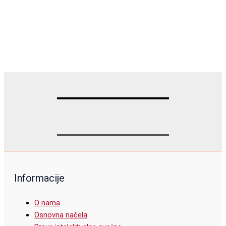
Informacije
O nama
Osnovna načela