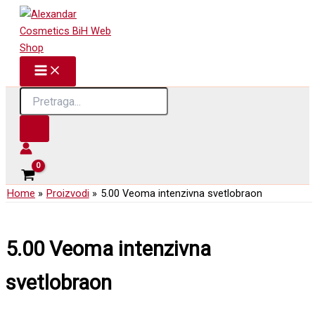
Skip
to
content
Products
search
Home
Proizvodi
5.00 Veoma intenzivna svetlobraon
5.00 Veoma intenzivna
svetlobraon