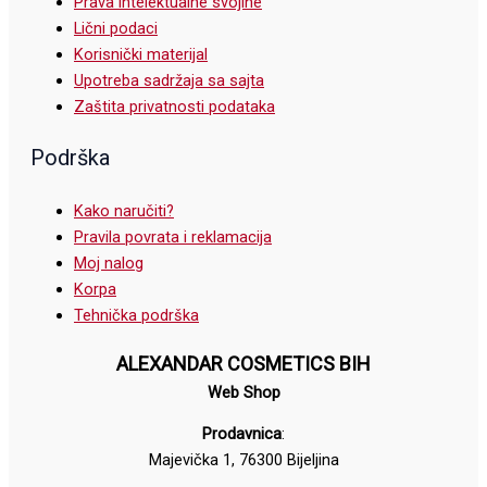
Prava intelektualne svojine
Lični podaci
Korisnički materijal
Upotreba sadržaja sa sajta
Zaštita privatnosti podataka
Podrška
Kako naručiti?
Pravila povrata i reklamacija
Moj nalog
Korpa
Tehnička podrška
ALEXANDAR COSMETICS BIH
Web Shop
Prodavnica
:
Majevička 1, 76300 Bijeljina