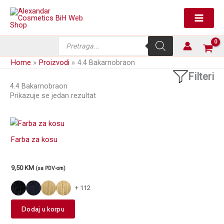
Skip
to
content
Products
search
Home
Proizvodi
4.4 Bakarnobraon
Filteri
4.4 Bakarnobraon
Prikazuje se jedan rezultat
Farba za kosu
9,50
KM
(sa PDV-om)
+ 112
This
Dodaj u korpu
product