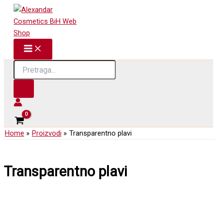
Skip
to
content
Products
search
Home
Proizvodi
Transparentno plavi
Transparentno plavi