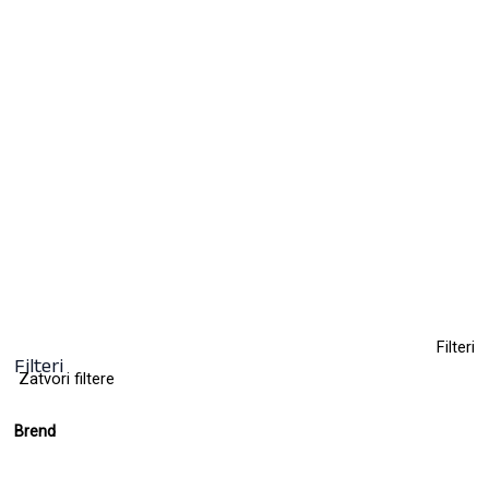
Fen za kosu Kristal 3600 – 2000W
165,00
KM
(sa PDV-om)
Clear
Filteri
Filteri
Zatvori filtere
Brend