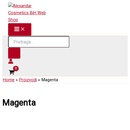
Skip
to
content
Products
search
Home
Proizvodi
Magenta
Magenta