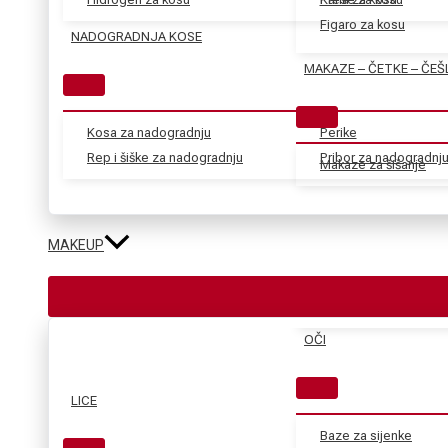
Figaro za kosu
NADOGRADNJA KOSE
MAKAZE – ČETKE – ČEŠ
Kosa za nadogradnju
Perike
Rep i šiške za nadogradnju
Pribor za nadogradnj
Makaze za šišanje
MAKEUP
OČI
LICE
Baze za sijenke