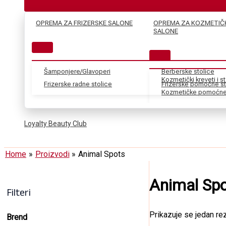
OPREMA ZA FRIZERSKE SALONE
OPREMA ZA KOZMETIČ
SALONE
Šamponjere/Glavoperi
Berberske stolice
Kozmetički kreveti i s
Frizerske radne stolice
Frizerske pomoćne st
Kozmetičke pomoćne 
Loyalty Beauty Club
Home
Proizvodi
Animal Spots
Animal Sp
Filteri
Prikazuje se jedan rez
Brend