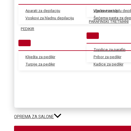
Aparati za depilaciju
Voskovi za toplu depil
Ulja za masažu
Voskovi za hladnu depilaciju
Šećerna pasta za depi
PARAFINSKI TRETMANI
PEDIKIR
Topilice za parafin
Kliješta za pedikir
Pribor za pedikir
Turpije za pedikir
Kadice za pedikir
OPREMA ZA SALONE