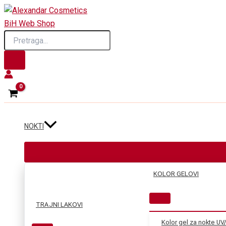
Skip
to
Products
content
search
NOKTI
KOLOR GELOVI
TRAJNI LAKOVI
Kolor gel za nokte UV