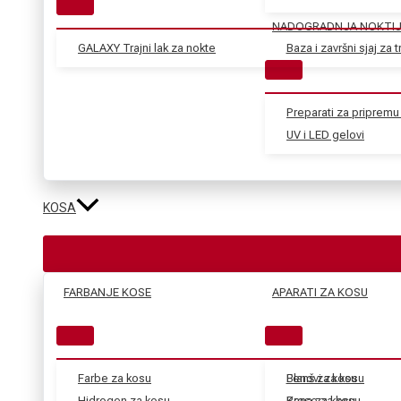
NADOGRADNJA NOKTI
GALAXY Trajni lak za nokte
Baza i završni sjaj za tr
Preparati za pripremu 
UV i LED gelovi
KOSA
FARBANJE KOSE
APARATI ZA KOSU
Farbe za kosu
Blanš za kosu
Fenovi za kosu
Hidrogen za kosu
Kana za kosu
Prese za kosu