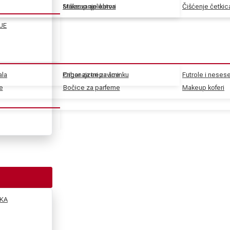
Stilizovanje obrva
Makeup aplikatori
Čišćenje četkic
JE
ala
Pribor za trepavice
Organajzeri za šminku
Futrole i nesese
e
e
Bočice za parfeme
Makeup koferi
KA