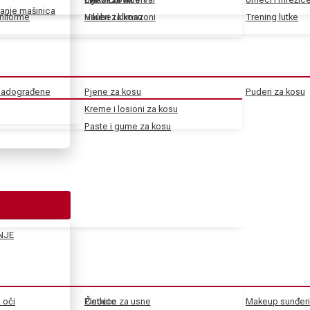
anje mašinica
uniforme
Haube i klimazoni
Vikleri za kosu
Trening lutke
 nadograđene
Pjene za kosu
Puderi za kosu
Kreme i losioni za kosu
Paste i gume za kosu
NJE
a oči
Pincete
Četkice za usne
Makeup sunđeri