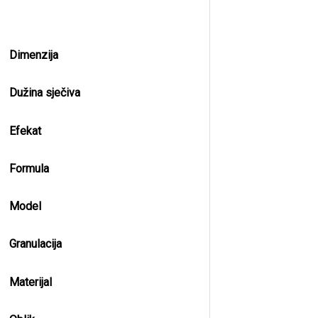
The
opt
may
Dimenzija
be
cho
Dužina sječiva
on
the
Efekat
pro
pag
Formula
Model
Granulacija
Materijal