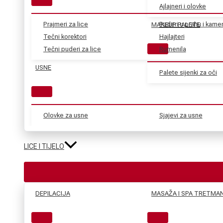
Ajlajneri i olovke
Prajmeri za lice
Puderi u prahu i kame
MAKEUP PALETE
Tečni korektori
Hajlajteri
Tečni puderi za lice
Rumenila
USNE
Palete sijenki za oči
Olovke za usne
Sjajevi za usne
LICE I TIJELO
DEPILACIJA
MASAŽA I SPA TRETMAN