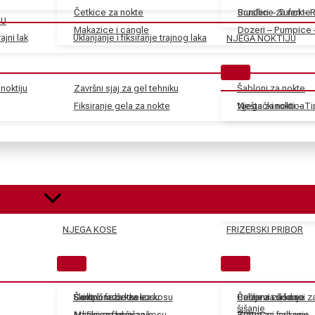
Četkice za nokte
Sunđeri – Tuferi – 
Brusilice za nokte
JU
Makazice i cangle
Dozeri – Pumpice 
ajni lak
Uklanjanje i fiksiranje trajnog laka
NJEGA NOKTIJU
noktiju
Završni sjaj za gel tehniku
Šabloni za nokte
Fiksiranje gela za nokte
Vještački nokti – T
Njega zanoktica
NJEGA KOSE
FRIZERSKI PRIBOR
Skidači farbe za kosu
Električne četke za kosu
Šamponi za kosu
Češljevi i dodaci 
Balzami za kosu
Pribor za šišanje
šišanje
Aditivi za farbe za kosu
Mašinice za šišanje
Maske za kosu
Tretmani za kosu
Pribor za farbanje