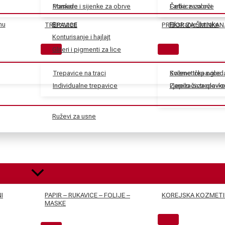
Maskare
Pomade i sijenke za obrve
Farbe za obrve
Četkice za oči
nu
Bronzeri
Fiksiranje šminke
TREPAVICE
PRIBOR ZA ŠMINKAN
Konturisanje i hajlajt
Gliteri i pigmenti za lice
Trepavice na traci
Svilene trepavice
Kozmetička ogled
Individualne trepavice
Ljepilo za trepavic
Zarezači za olovk
Ruževi za usne
I
PAPIR – RUKAVICE – FOLIJE –
KOREJSKA KOZMETI
MASKE