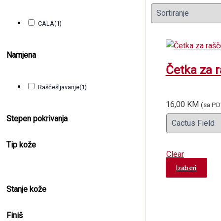
CALA
(1)
Namjena
Četka za r
Raščešljavanje
(1)
16,00
KM
(sa P
Stepen pokrivanja
Tip kože
Clear
Thi
Izaberi
pro
Stanje kože
has
mult
Finiš
vari