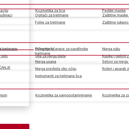
aciju
Kozmetika za lice
Pedikir maske
rudnjaci
Ogrtači za tretmane
Zaštitne maske 
Folije za tretmane
Zaštitne rukavi
ke tretmane
ni tretmani
Rukavice i čarape za parafinske
Piling tijela
Njega ruku
tretmane
 telo
Ulja za njegu tijela
Kupke i gelovi z
Njega usana
Setovi za njegu 
ČANJE
Njega predjela oko očiju
Roleri i aparati 
Instrumenti za tretmane lica
rijum
Kozmetika za samopotamnjivanje
Kozmetika za za