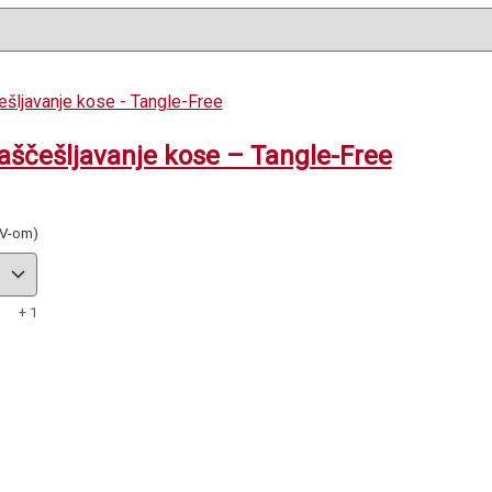
aščešljavanje kose – Tangle-Free
DV-om)
+ 1
s
duct
iple
ants.